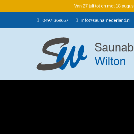
Van 27 juli tot en met 18 aug
0497-369657
info@sauna-nederland.nl