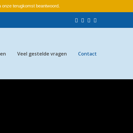
na onze terugkomst beantwoord.
Facebook
Pinterest
Instagram
LinkedIn
ten
Veel gestelde vragen
Contact