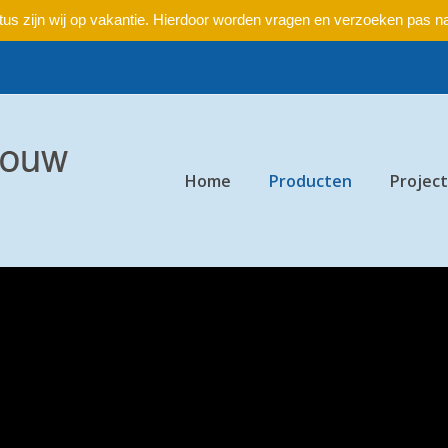
ustus zijn wij op vakantie. Hierdoor worden vragen en verzoeken pas 
Home
Producten
Projec