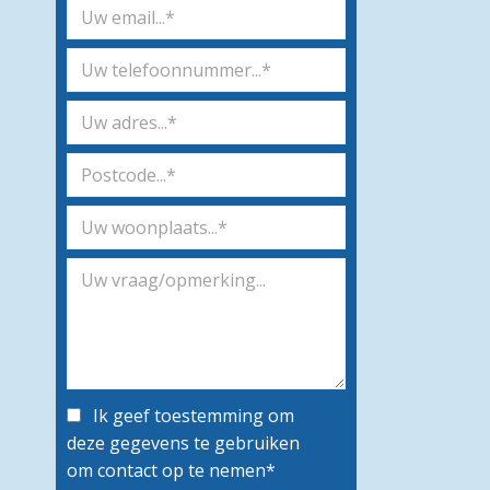
Ik geef toestemming om
deze gegevens te gebruiken
om contact op te nemen*