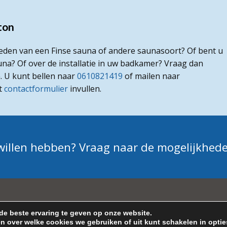
lton
eden van een Finse sauna of andere saunasoort? Of bent u
na? Of over de installatie in uw badkamer? Vraag dan
n. U kunt bellen naar
0610821419
of mailen naar
et
contactformulier
invullen.
 willen hebben? Vraag naar de mogelijkhed
e beste ervaring te geven op onze website.
Wilton 2026 - All Rights Reserved |
Sitemap
| Algemene voorwaar
en over welke cookies we gebruiken of uit kunt schakelen in
optie