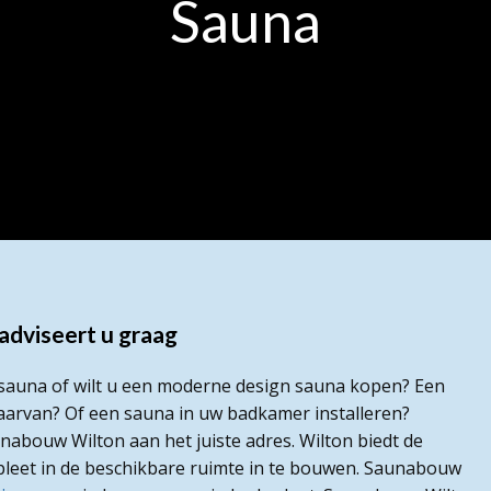
Sauna
dviseert u graag
e sauna of wilt u een moderne design sauna kopen? Een
aarvan? Of een sauna in uw badkamer installeren?
abouw Wilton aan het juiste adres. Wilton biedt de
pleet in de beschikbare ruimte in te bouwen. Saunabouw