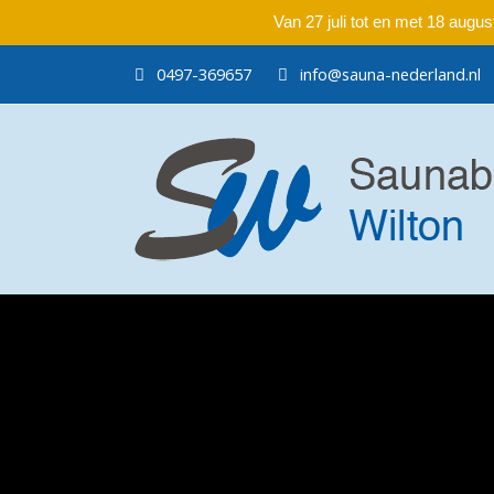
Van 27 juli tot en met 18 aug
0497-369657
info@sauna-nederland.nl