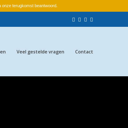
na onze terugkomst beantwoord.
Facebook
Pinterest
Instagram
LinkedIn
ten
Veel gestelde vragen
Contact