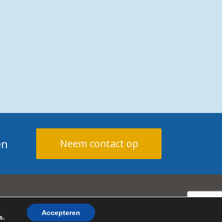
en
Neem contact op
den
Accepteren
s
.