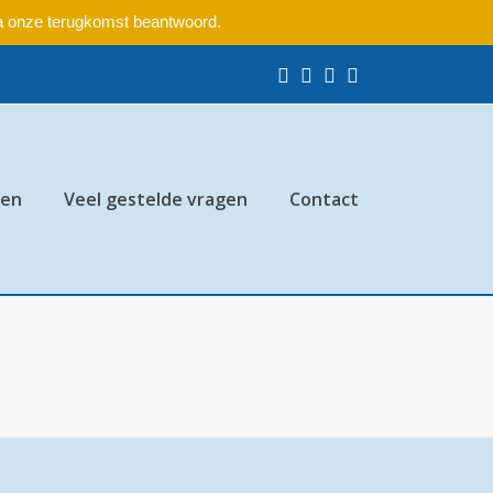
na onze terugkomst beantwoord.
Facebook
Pinterest
Instagram
LinkedIn
ten
Veel gestelde vragen
Contact