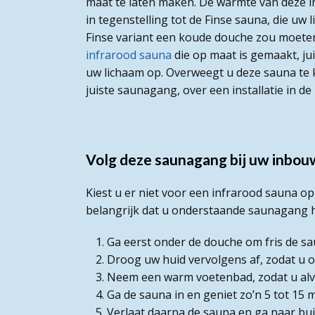
maat te laten maken. De warmte van deze in
in tegenstelling tot de Finse sauna, die uw 
Finse variant een koude douche zou moet
infrarood sauna
die op maat is gemaakt, ju
uw lichaam op. Overweegt u deze sauna te 
juiste saunagang, over een installatie in d
Volg deze saunagang bij uw inbou
Kiest u er niet voor een infrarood sauna o
belangrijk dat u onderstaande saunagang h
Ga eerst onder de douche om fris de sa
Droog uw huid vervolgens af, zodat u 
Neem een warm voetenbad, zodat u alv
Ga de sauna in en geniet zo’n 5 tot 15
Verlaat daarna de sauna en ga naar bui