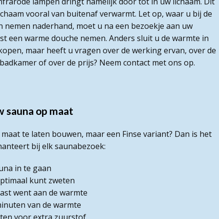
frarode lampen dringt namelijk door tot in uw lichaam. Dit
lichaam vooral van buitenaf verwarmt. Let op, waar u bij de
en nemen naderhand, moet u na een bezoekje aan uw
ist een warme douche nemen. Anders sluit u de warmte in
kopen, maar heeft u vragen over de werking ervan, over de
e badkamer of over de prijs? Neem contact met ons op.
w sauna op maat
p maat te laten bouwen, maar een Finse variant? Dan is het
anteert bij elk saunabezoek:
una in te gaan
optimaal kunt zweten
ast went aan de warmte
 minuten van de warmte
ten voor extra zuurstof