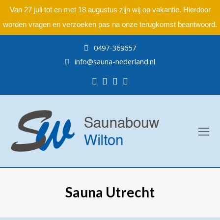
Van 27 juli tot en met 18 augustus zijn wij op vakantie. Hierdoor
worden vragen en verzoeken pas na onze terugkomst beantwoord.
0497-369657
info@sauna-nederland.nl
Facebook
Pinterest
Instagram
LinkedIn
O
Mo
M
Sauna Utrecht