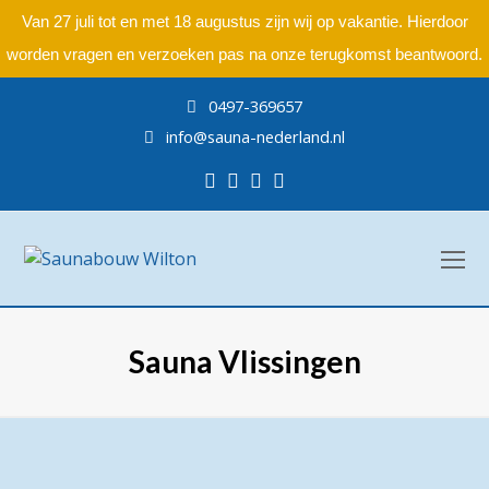
Van 27 juli tot en met 18 augustus zijn wij op vakantie. Hierdoor
worden vragen en verzoeken pas na onze terugkomst beantwoord.
0497-369657
info@sauna-nederland.nl
Facebook
Pinterest
Instagram
LinkedIn
O
Mo
M
Sauna Vlissingen